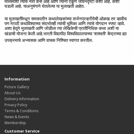
माध्यमांशी त्याचे नाते कसे आहे आणि त्यांनी एकूण जीवनदृष्टी कशी आहे. कशी
घडली आहे. याअनुषंगाने घेतलेल्या या मुलाखती आहेत.
या मुलाखतींमधून समकालीन कथालेखकांच्या सर्जनप्रक्रीयेची ओळख तर व्हावीच
पण मराठी कथाविश्वाच्या संदर्भातही त्यांची भूमिका आणि त्याचे योगदान स्पष्ट व्हावे.
अशा हेतूने मुलाखती आणि जोडीला त्या लेखिकेची प्रातीनिधिक कथा अशी या
खंडाची योजना केली आहे.
भारती विद्यापीठ विश्वविद्यालयाच्या 'शाश्वती' केंद्राच्या ह्या
उपक्रमाचे अभ्यासक आणि वाचक निश्चित स्वागत करतील.
Information
Picture Gallery
About Us
Delivery Information
Privacy Policy
Terms & Conditions
News & Events
Membership
Customer Service