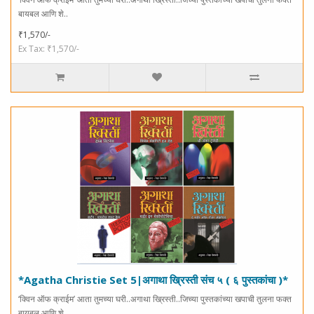
बायबल आणि शे..
₹1,570/-
Ex Tax: ₹1,570/-
*Agatha Christie Set 5|अगाथा ख्रिस्ती संच ५ ( ६ पुस्तकांचा )*
‘क्विन ऑफ क्राईम’ आता तुमच्या घरी..अगाथा ख्रिस्ती..जिच्या पुस्तकांच्या खपाची तुलना फक्त
बायबल आणि शे..