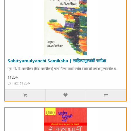
Sahityamulyanchi Samiksha | साहित्यामूल्यांची समीक्षा
प्रा. गो. वि. करंदीकर (विंदा करंदीकर) यांनी गेल्या काही वर्षांत वेळोवेळी समीक्षामूल्यांवरील द..
₹125/-
Ex Tax: ₹125/-