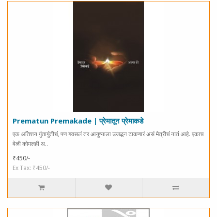
Prematun Premakade | प्रेमातून प्रेमाकडे
एक अतिशय गुंतागुंतीचं, पण गवसलं तर आयुष्याला उजळून टाकणारं असं मैत्रीचं नातं आहे. एकाच
वेळी कोमलही अ..
₹450/-
Ex Tax: ₹450/-