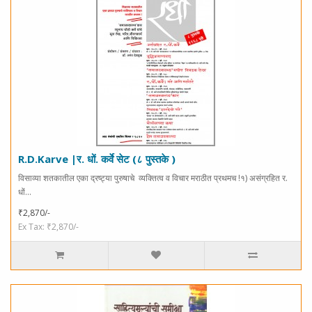
R.D.Karve |र. धों. कर्वे सेट (८ पुस्तके )
विसाव्या शतकातील एका द्रष्ट्या पुरुषाचे व्यक्तित्व व विचार मराठीत प्रथमच !१) असंग्रहित र.
धों...
₹2,870/-
Ex Tax: ₹2,870/-