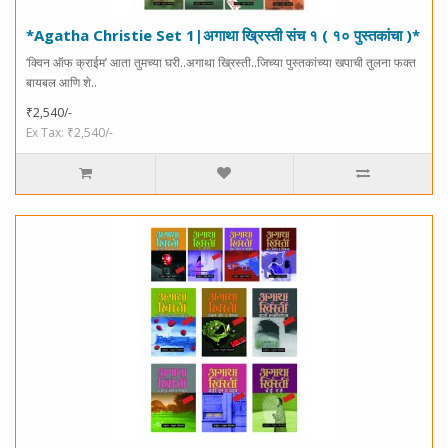
*Agatha Christie Set 1|अगाथा ख्रिस्ती संच १ ( १० पुस्तकांचा )*
‘क्विन ऑफ क्राईम’ आता तुमच्या घरी..अगाथा ख्रिस्ती..जिच्या पुस्तकांच्या खपाची तुलना फक्त
बायबल आणि शे..
₹2,540/-
Ex Tax: ₹2,540/-