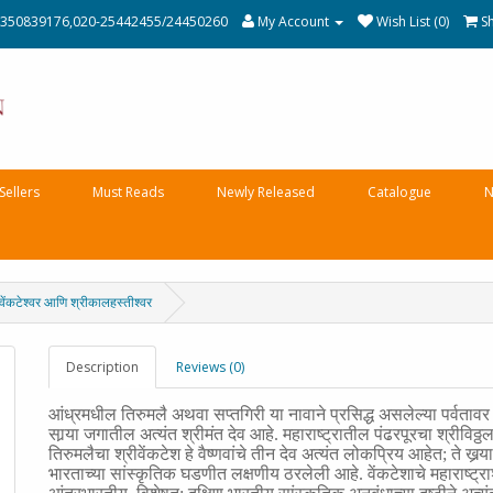
350839176,020-25442455/24450260
My Account
Wish List (0)
S
Sellers
Must Reads
Newly Released
Catalogue
N
टेश्वर आणि श्रीकालहस्तीश्वर
Description
Reviews (0)
आंध्रमधील तिरुमलै अथवा सप्तगिरी या नावाने प्रसिद्ध असलेल्या पर्वतावर 
सार्‍या जगातील अत्यंत श्रीमंत देव आहे. महाराष्ट्रातील पंढरपूरचा श्रीविठ्ठ
तिरुमलैचा श्रीवेंकटेश हे वैष्णवांचे तीन देव अत्यंत लोकप्रिय आहेत
;
ते खर्
भारताच्या सांस्कृतिक घडणीत लक्षणीय ठरलेली आहे. वेंकटेशाचे महाराष्ट्राश