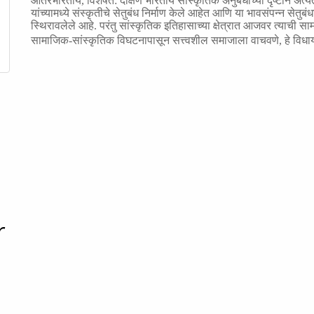
आंतरभारतीय
,
विशेषत: दक्षिण भारतीय सांस्कृतिक अनुबंधाच्या दृष्टीने अत्यं
यांच्यामध्ये संस्कृतीचे सेतुबंध निर्माण केले आहेत आणि या भावसंपन्न सेतु
स्थिरावलेले आहे. परंतु सांस्कृतिक इतिहासाच्या क्षेत्रात आजवर त्याची स
सामाजिक-सांस्कृतिक विघटनापासून सत्त्वशील समाजाला वाचवणे
,
हे विधा
r