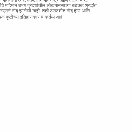
त महत्त्वाचा आहे. वेंकटेशाने महाराष्ट्र आणि दक्षिण भारत
बंधांचे महिमान उभय प्रदेशांतील लोकमानसाच्या बळकट श्रद्धांत
ामग्य्राने नोंद झालेली नाही. तशी ठसठशीत नोंद होणे आणि
यक दृष्टीच्या इतिहासकारांचे कर्तव्य आहे.