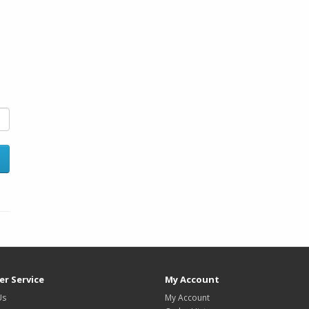
r Service
My Account
Us
My Account