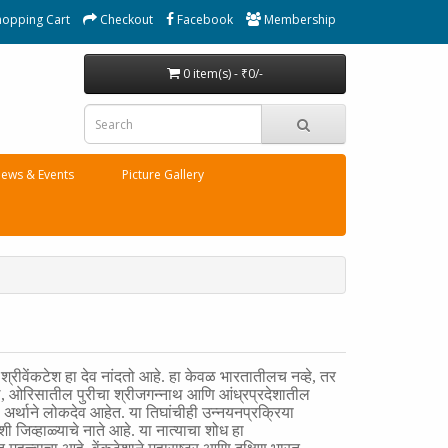
hopping Cart
Checkout
Facebook
Membership
0 item(s) - ₹0/-
ews & Events
Picture Gallery
श्रीवेंकटेश हा देव नांदतो आहे. हा केवळ भारतातीलच नव्हे
,
तर
ल
,
ओरिसातील पुरीचा श्रीजगन्नाथ आणि आंध्रप्रदेशातील
‍या अर्थाने लोकदेव आहेत. या तिघांचीही उन्नयनप्रक्रिया
ी जिव्हाळ्याचे नाते आहे. या नात्याचा शोध हा