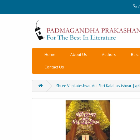
7
Home
About Us
Authors
Best 
Contact Us
Shree Venkateshvar Ani Shri Kalahastishvar |श्रीवेंक