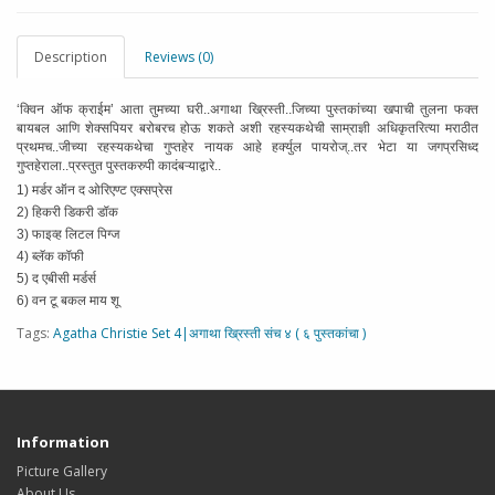
Description
Reviews (0)
‘क्विन ऑफ क्राईम’ आता तुमच्या घरी..अगाथा ख्रिस्ती..जिच्या पुस्तकांच्या खपाची तुलना फक्त
बायबल आणि शेक्सपियर बरोबरच होऊ शकते अशी रहस्यकथेची साम्राज्ञी अधिकृतरित्या मराठीत
प्रथमच..जीच्या रहस्यकथेचा गुप्तहेर नायक आहे हर्क्युल पायरोज्..तर भेटा या जगप्रसिध्द
गुप्तहेराला..प्रस्तुत पुस्तकरुपी कादंबऱ्याद्वारे..
1) मर्डर ऑन द ओरिएण्ट एक्सप्रेस
2) हिकरी डिकरी डॉक
3) फाइव्ह लिटल पिग्ज
4) ब्लॅक कॉफी
5) द एबीसी मर्डर्स
6) वन टू बकल माय शू
Tags:
Agatha Christie Set 4|अगाथा ख्रिस्ती संच ४ ( ६ पुस्तकांचा )
Information
Picture Gallery
About Us