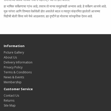
हा भाषिक सर्वेक्षणाचा ग्रंथ आहे, तसाच तो मानव समूहांचाही अभ्यास आहे. हे सर्वेक्षण आजचे आहे.
मूळ परंपरा आणि तिच्यात वेळोवेळी होत असलेले बदल व त्यातून संक्रमित झालेली आजच्या
पिढीची बोली किंवा रूपे येथे आढळतात. ह्या दृष्टीने हा मोलाचा सांस्कृतिक ऐवज आहे
.
Information
Picture Gallery
About Us
Delivery Information
Privacy Policy
Terms & Conditions
News & Events
Membership
Customer Service
Contact Us
Returns
Site Map