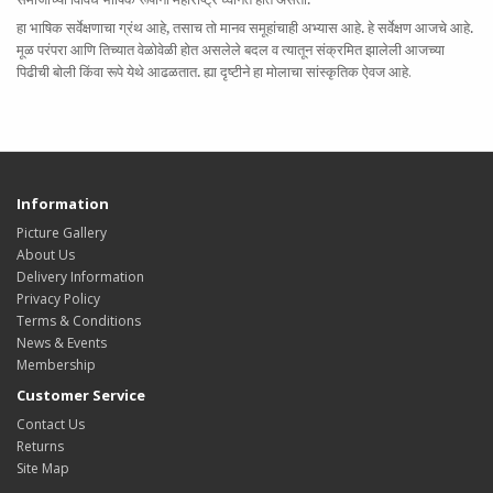
हा भाषिक सर्वेक्षणाचा ग्रंथ आहे, तसाच तो मानव समूहांचाही अभ्यास आहे. हे सर्वेक्षण आजचे आहे.
मूळ परंपरा आणि तिच्यात वेळोवेळी होत असलेले बदल व त्यातून संक्रमित झालेली आजच्या
पिढीची बोली किंवा रूपे येथे आढळतात. ह्या दृष्टीने हा मोलाचा सांस्कृतिक ऐवज आहे
.
Information
Picture Gallery
About Us
Delivery Information
Privacy Policy
Terms & Conditions
News & Events
Membership
Customer Service
Contact Us
Returns
Site Map