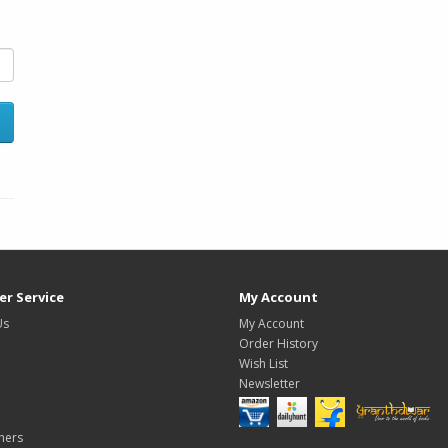
r Service
My Account
Us
My Account
Order History
Wish List
Newsletter
hers