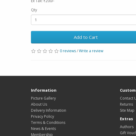
Ex Tax: ₹200/-
Qty
Add to Cart
0 reviews
/
Write a review
Information
Custome
Picture Gallery
Contact 
About Us
Returns
Delivery Information
Site Map
Privacy Policy
Extras
Terms & Conditions
Authors
News & Events
Gift Vouc
Membership