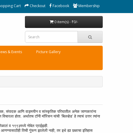
hopping Cart
Checkout
Facebook
Membership
0 item(s) - ₹0/-
ews & Events
Picture Gallery
काही लेखक, संपादक आणि वाड्मयीन व सांस्कृतिक परिघातील अनेक जाणकारांना
न विचारला होता. अर्थातच टॉनी मॉरिसन यांची ‘बिलव्हेड’ हे त्याचं उत्तर त्यांना
मिळालं व १९९३मध्ये नोबेल प्राईझही.
वर आणण्यासाठीही तिची गुंफण झालेली नाही; तर इथे ह्या छळाचा इतिहास