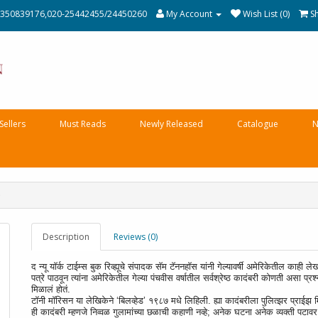
350839176,020-25442455/24450260
My Account
Wish List (0)
S
Sellers
Must Reads
Newly Released
Catalogue
N
Description
Reviews (0)
द न्यू यॉर्क टाईम्स बुक रिव्ह्यूचे संपादक सॅम टॅननहॉस यांनी गेल्यावर्षी अमेरिकेतील 
पत्रे पाठवून त्यांना अमेरिकेतील गेल्या पंचवीस वर्षातील सर्वश्रेष्ठ कादंबरी कोणती असा प्रश्‍
मिळालं होतं.
टॉनी मॉरिसन या लेखिकेने ‘बिलव्हेड’ १९८७ मधे लिहिली. ह्या कादंबरीला पुलित्झर प्राईझ 
ही कादंबरी म्हणजे निव्वळ गुलामांच्या छळाची कहाणी नव्हे; अनेक घटना अनेक व्यक्ती पटा