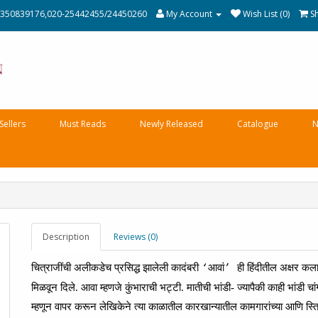
350839176,020-25442455/24450260
My Account
Wish List (0)
S
Sellers
Must Reads
Newly Released
Catalogue
N
Description
Reviews (0)
चित्राजींची
अलीकडेच
प्रसिद्ध
झालेली
कादंबरी
आवां
ही
हिंदीतील
अक्षर
कलाक
‘
’
मिळवून
दिले.
आवा
म्हणजे
कुंभाराची
भट्टी.
मातीची
भांडी-
ज्यापैकी
काही
भांडी
चां
म्हणून
वापर
करून
लेखिकेने
त्या
काळातील
कारखान्यातील
कामगारांच्या
आणि
स्त्