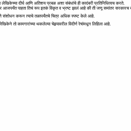
ा
लेखिकेच्या
दीर्घ
आणि
अतिशय
प्रबळ
अशा
संबंधांचे
ही
कादंबरी
प्रतिनिधित्वच
करते.
तर
आजपर्यंत
पाहता
तिचं
रूप
इतकं
विकृत
व
भ्रष्ट
झालं
आहे
की
ती
जणू
समांतर
सरकारच
े
संशोधन
करून
त्याचे
तळापर्यंतचे
चित्र
अधिक
स्पष्ट
केले
आहे.
लेखिकेने
तो
कामगारांच्या
थकलेल्या
चेहर्‍यावरील
विदीर्ण
रेषांमधून
लिहिला
आहे.