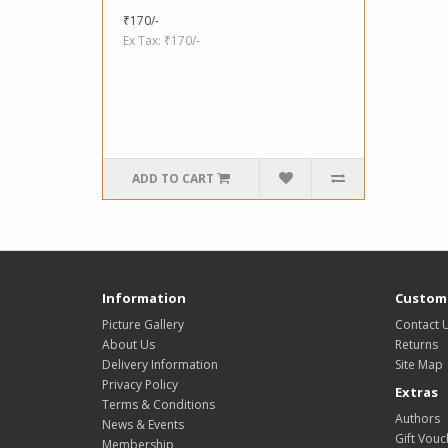
₹170/-
Ex Tax: ₹170/-
ADD TO CART
Information
Custome
Picture Gallery
Contact 
About Us
Returns
Delivery Information
Site Map
Privacy Policy
Extras
Terms & Conditions
Authors
News & Events
Gift Vouc
Membership