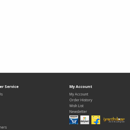
r Service
My Account
Us
My Account
Order History
Wish List
Newsletter
hers