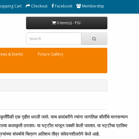
hopping Cart
Checkout
Facebook
Membership
0 item(s) - ₹0/-
ews & Events
Picture Gallery
ृतींपैकी
एक
गृहीत
धरली
जाते.
याच
कादंबरीने
त्यांना
जागतिक
कीर्तीचे
मानसन्मान
गल्या
कलाकृती
ठरतात-
या
भट्टीत
भाजून
पक्की
केली
जातात.
या
भट्टीचा
प्रतिमा
रियांच्या
संघर्षाचे
चित्रण
अतिशय
तीव्र
संवेदनशीलतेने
केले
आहे.