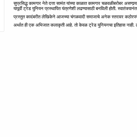
सुप्रसिद्ध
कामगार
नेते
दत्ता
सामंत
यांच्या
काळात
कामगार
चळवळीबरोबर
असणार्‍य
यापूर्वी
ट्रेड
युनियन
प्रस्थापित
यंत्रणेशी
लढण्यासाठी
बनविली
होती.
स्वातंत्र्यानं
प्रस्तुत
कादंबरीत
लेखिकेने
आजच्या
चंगळवादी
समाजाचे
अनेक
स्तरावर
कठोरपण
अर्थात
ही
एक
अभिजात
कलाकृती
आहे.
तो
केवळ
ट्रेड
युनियनचा
इतिहास
नाही.