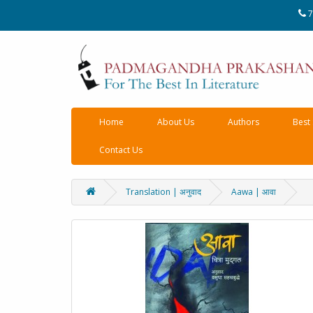
7
Home
About Us
Authors
Best 
Contact Us
Translation | अनुवाद
Aawa | आवा