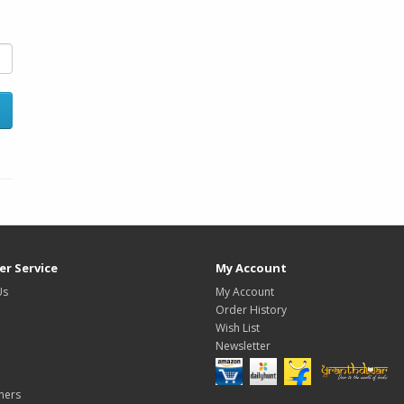
r Service
My Account
Us
My Account
Order History
Wish List
Newsletter
hers