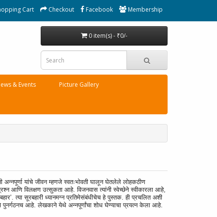
hopping Cart
Checkout
Facebook
Membership
0 item(s) - ₹0/-
ews & Events
Picture Gallery
्नी अन्नपूर्णा यांचे जीवन म्हणजे स्वतःभोवती घालून घेतलेले लोहकठीण
रश्‍न आणि विलक्षण उत्सुकता आहे. विजनवास त्यांनी स्वेच्छेने स्वीकारला आहे,
रबहार’. त्या सूरबहारी ध्यानमग्न प्रतिमेसंबंधीचेच हे पुस्तक. ही प्रचलित अशी
नर्गठनच आहे. लेखकाने येथे अन्नपूर्णांचा शोध घेण्याचा प्रयत्न केला आहे.