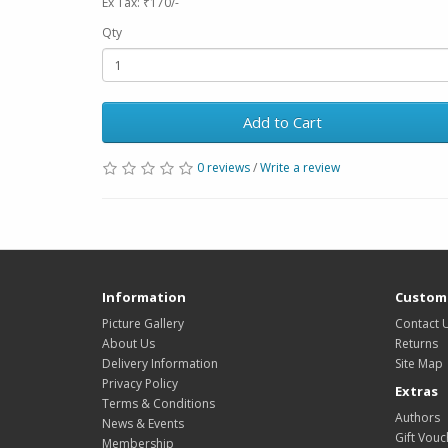
Ex Tax: ₹170/-
Qty
Add to Cart
0 reviews
/
Write a review
Information
Custome
Picture Gallery
Contact 
About Us
Returns
Delivery Information
Site Map
Privacy Policy
Extras
Terms & Conditions
Authors
News & Events
Gift Vouc
Membership