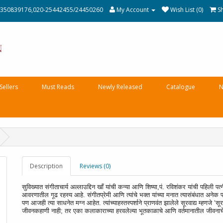
350839176,020-25442455/24450260
My Account
Wish List (0)
S
Sellers
Must Reads
Newly Released
Catalogue
N
Description
Reviews (0)
सुविख्यात संगीताचार्य अल्लाउद्दिन खॉं यांची कन्या आणि शिष्या,पं. रविशंकर यांची पहिली पत
आवरणातील गूढ रहस्य आहे. संगीतप्रेमी आणि त्यांचे भक्त यांच्या मनात त्यासंबंधात अनेक प्
पण आजही त्या साधनेत मग्न आहेत. त्यांच्याहस्तस्पर्शाने प्राणवंत झालेले सूरवाद्य म्हणजे ‘सू
जीवनकहाणी नाही; तर एका कलाकाराच्या हरवलेल्या भूतकाळाचे आणि वर्तमानातील जीवनाचे पु