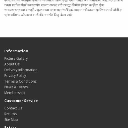
कार्यकर्त्याच्या
मनोभूमिकांचा वेध घेणाऱ्या या अभ्यासपूर्ण ग्रंथांचे मोल अनन्यसाधारण आहे.
परंपरा आणि
नवता यातील संघर्ष कालसापेक्ष बदलत असला तरी त्यातून निर्माण होणारा
काहीसा गुंता
समाजशास्त्राच्या व स्त्री - प्रश्नाच्या अभ्यासकांसाठी एक आव्हान
स्वीकारून प्रतिभा रानडे यांनी हा
ग्रंथ अतिशय ओघवत्या व
शैलीदार भाषेत
सिद्ध केला आहे.
Information
Picture Gallery
About Us
Delivery Information
Privacy Policy
Terms & Conditions
News & Events
Membership
Customer Service
Contact Us
Returns
Site Map
Extras