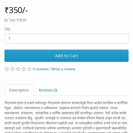
₹350/-
Ex Tax: ₹350/-
Qty
Add to Cart
0 reviews
/
Write a review
Description
Reviews (0)
स्त्रियांचे
प्रश्न हे हजारो वर्षापासून स्त्रियांवर होणाऱ्या संस्कारांमुळे तिला आलेले
मानसिक व शारीरिक
पंगुत्व
,
दोर्बाल्य
,
समाजस्वास्थ व धर्मव्यवस्था
एवढ्याच कारणाने निर्माण झालेले नसतात. त्याला
समाजकारण
,
राजकारण
,
सांस्कृतिक व धार्मिक दहशतवाद हेही कारणीभूत असतात. गेली अनेक शतके
भारतात
असलेल्या हिंदू - मुस्लीम
ताणामुळे या प्रश्नाला एक वेगळेच परिमाण मिळाले
असून त्याची दाट
काळी सावली मुस्लीम स्त्रियांच्या जीवनावर पडलेली आहे. या
पाश्वभूमीवर प्रतिभा रानडे यांचा हा ग्रंथ
महत्वपूर्ण आहे. स्त्रीकडे पाहण्याचा
धर्माच्या धारणेपासून आजच्या पुरोगामी व सुधारणावादी चळवळीतील