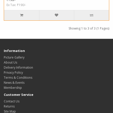
Ex Tax: ₹190/-
Showing 1 to 3 of 3 (1 Pages)
Information
Picture Gallery
About Us
Delivery Information
Privacy Policy
Terms & Conditions
News & Events
Membership
Customer Service
Contact Us
Returns
Site Map