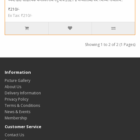
₹210/-
Ex Tax: ₹210/-
Showing 1 to 2 of 2 (1 Pages)
Information
Picture Gallery
About Us
Delivery Information
Privacy Policy
Terms & Conditions
News & Events
Membership
Customer Service
Contact Us