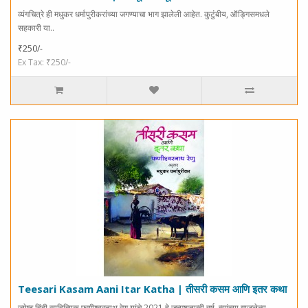
व्यंगचित्रे ही मधुकर धर्मापुरीकरांच्या जगण्याचा भाग झालेली आहेत. कुटुंबीय, ऑङ्गिसमधले
सहकारी या..
₹250/-
Ex Tax: ₹250/-
Teesari Kasam Aani Itar Katha | तीसरी कसम आणि इतर कथा
ज्येष्ठ हिंदी साहित्यिक फणीश्वरनाथ रेणु यांचे 2021 हे जन्मशताब्दी वर्ष. त्यांच्या गाजलेल्य..