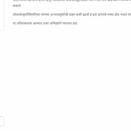
शकतो.
लोकसंस्कृतीविषयीच्या त्यांच्या अभ्यासदृष्टीची घडण कशी झाली हे इथे ङ्गारसे स्पष्ट होत नसले तरी त
या ललितबंधांचा आस्वाद अशा अभिज्ञतेने घ्यायला हवा.