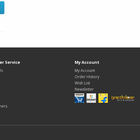
r Service
My Account
Us
My Account
Order History
Wish List
Newsletter
hers