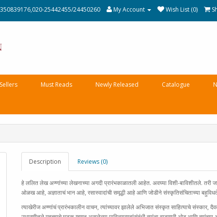
350839176,020-25442455/24450260
My Account
Wish List (0)
S
Sellers
Must Reads
Newly Released
Catalogue
N
Description
Reviews (0)
हे ललित लेख अण्णांच्या लेखनाच्या अगदी प्रारंभकाळातली आहेत. अवघ्या विशी-बाविशीतले. तरी जा
ओळख आहे, अज्ञाताचं भान आहे, रसास्वादांची समृद्धी आहे आणि जोडीने संस्कृतिसंचिताच्या बहुविधतेच
त्याखेरीज अण्णांचं प्रारंभकालीन वाचन, त्यांच्यावर झालेले अभिजात संस्कृत साहित्याचे संस्कार, दैव
उभारणीतले महत्त्वाचे घटक म्हणून असलेल्या पावित्र्यव्यूहांसंबंधी त्यांना वाटणारी ओढ आणि त्यांच्य