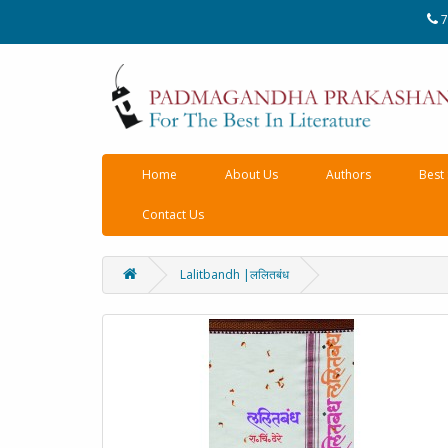
7
Home
About Us
Authors
Best 
Contact Us
Lalitbandh |ललितबंध