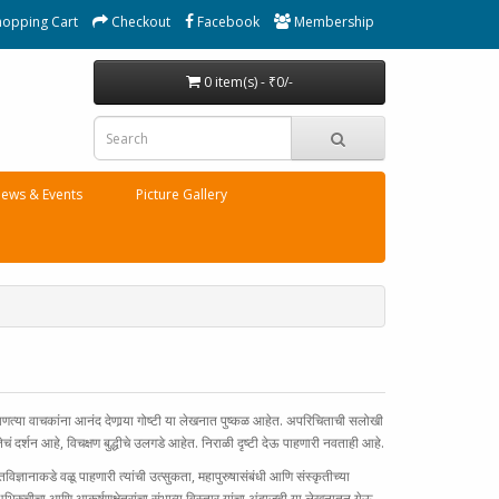
hopping Cart
Checkout
Facebook
Membership
0 item(s) - ₹0/-
ews & Events
Picture Gallery
णत्या वाचकांना आनंद देणार्‍या गोष्टी या लेखनात पुष्कळ आहेत. अपरिचिताची सलोखी
ं दर्शन आहे, विचक्षण बुद्धीचे उलगडे आहेत. निराळी दृष्टी देऊ पाहणारी नवताही आहे.
तविज्ञानाकडे वळू पाहणारी त्यांची उत्सुकता, महापुरुषासंबंधी आणि संस्कृतीच्या
ा अभिरुचीचा आणि आकर्षणक्षेत्रांचा संभाव्य विस्तार यांचा अंदाजही या लेखनातून येऊ